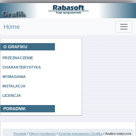
Home
O GRAFIKU
PRZEZNACZENIE
CHARAKTERYSTYKA
WYMAGANIA
INSTALACJA
LICENCJA
PORADNIK
Poradnik
/
Więcej możliwości
/
Kontrola poprawności Grafika
/ Analiza statyczna