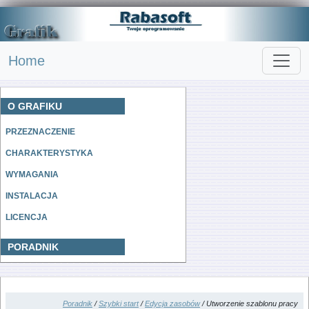
Home
O GRAFIKU
PRZEZNACZENIE
CHARAKTERYSTYKA
WYMAGANIA
INSTALACJA
LICENCJA
PORADNIK
Poradnik
/
Szybki start
/
Edycja zasobów
/ Utworzenie szablonu pracy