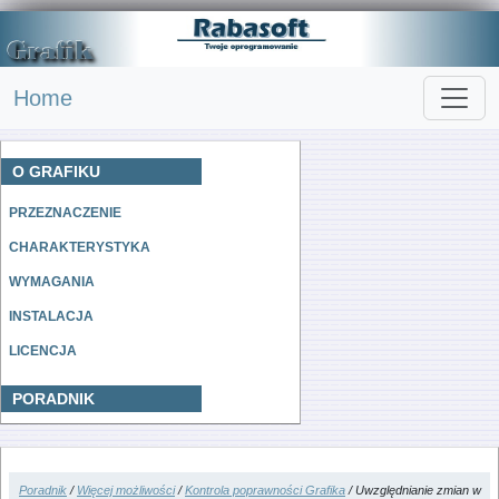
Home
O GRAFIKU
PRZEZNACZENIE
CHARAKTERYSTYKA
WYMAGANIA
INSTALACJA
LICENCJA
PORADNIK
Poradnik
/
Więcej możliwości
/
Kontrola poprawności Grafika
/ Uwzględnianie zmian w