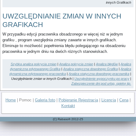
innych Grafikach
UWZGLĘDNIANIE ZMIAN W INNYCH
GRAFIKACH
W przypadku edycji pracownika obsadzonego w więcej niż w jednym
grafiku , program uwzględnia zmiany zawarte w innych grafikach.
Eliminuje to możliwość popełnienia błędu polegającego na obsadzeniu
pracownika w jednym dniu na dwóch różnych stanowiskach.
Szybka analiza pokrycia zmian
|
Analiza pokrycia zmian
|
Analiza błędów
|
Analiza
dynamiczna edytowanego Grafika
|
Analiza statyczna dowolnego Grafika
|
Analiza
dynamiczna edytowanego pracownika
|
Analiza statyczna dowolnego pracownika
|
Uwzględnianie zmian w innych Grafikach |
Uwzględnienie wypoczynku po pracy
|
Zabezpieczenie dni pod urlop, opiekę itp.
Home
| Pomoc |
Galeria foto
|
Pobieranie Rejestracja
|
Licencja
|
Cena
|
Kontakt
(C) Rabasoft 2012-25