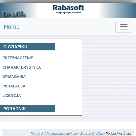
Home
O GRAFIKU
PRZEZNACZENIE
CHARAKTERYSTYKA
WYMAGANIA
INSTALACJA
LICENCJA
PORADNIK
Poradnik
/
Podstawowe funkcje
/
Wydruk Grafika
/ Podgląd wydruku