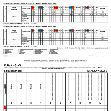
Widok poglądu wydruku grafika dla pojedynczego pracownika.