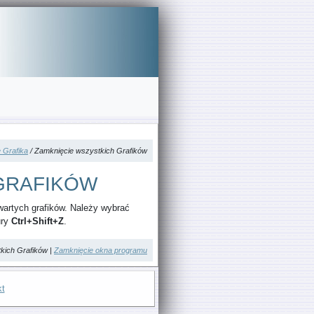
 Grafika
/ Zamknięcie wszystkich Grafików
GRAFIKÓW
artych grafików. Należy wybrać
ury
Ctrl+Shift+Z
.
kich Grafików |
Zamknięcie okna programu
kt