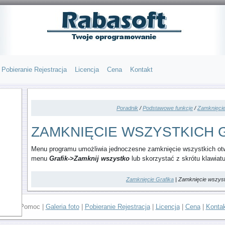
Pobieranie Rejestracja
Licencja
Cena
Kontakt
Poradnik
/
Podstawowe funkcje
/
Zamknięcie
ZAMKNIĘCIE WSZYSTKICH 
Menu programu umożliwia jednoczesne zamknięcie wszystkich otw
menu
Grafik->Zamknij wszystko
lub skorzystać z skrótu klawiat
Zamknięcie Grafika
| Zamknięcie wszyst
Home
| Pomoc |
Galeria foto
|
Pobieranie Rejestracja
|
Licencja
|
Cena
|
Konta