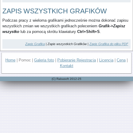
ZAPIS WSZYSTKICH GRAFIKÓW
Podczas pracy z wieloma grafikami jednocześnie można dokonać zapisu
wszystkich zmian we wszystkich grafikach poleceniem
Grafik->Zapisz
wszystko
lub za pomocą skrótu klawiatury
Ctrl+Shift+S
.
Zapis Grafika
| Zapis wszystkich Grafików |
Zapis Grafika do pliku PDF
Home
| Pomoc |
Galeria foto
|
Pobieranie Rejestracja
|
Licencja
|
Cena
|
Kontakt
(C) Rabasoft 2012-25